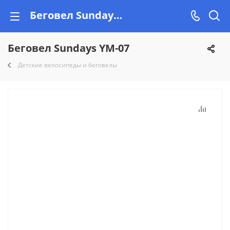
Беговел Sundays YM-07 купить недорого на Vishop!
Беговел Sundays YM-07
Детские велосипеды и беговелы