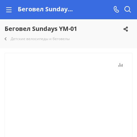
Беговел Sundays YM-01 купить недорого на Vishop!
Беговел Sundays YM-01
Детские велосипеды и беговелы