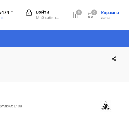
6474
Войти
Корзина
0
0
0
ок
Мой кабинет
пуста
ртикул:
E108T