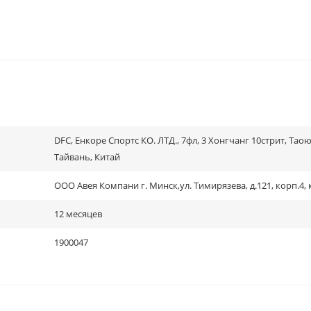
DFC, Енкоре Спортс КО. ЛТД., 7фл, 3 Хонгчанг 10стрит, Таою
Тайвань, Китай
ООО Авея Компани г. Минск,ул. Тимирязева, д.121, корп.4, 
12 месяцев
1900047