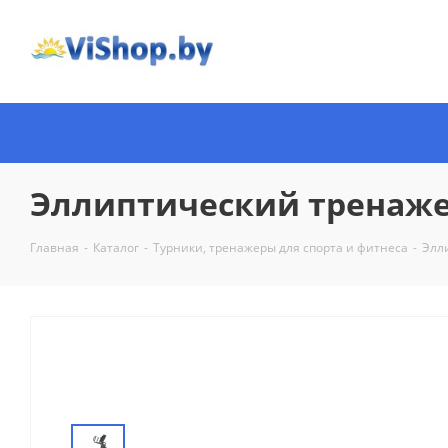
Эллиптический тренаже
Главная
-
Каталог
-
Турники, тренажеры для спорта и фитнеса
-
Элл