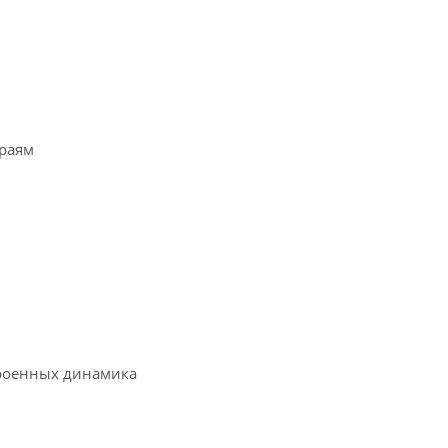
краям
троенных динамика