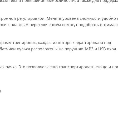
ассы тела и повышения выносливости, а также для поддерж
ктронной регулировкой. Менять уровень сложности удобно 
узки с плавным переключением помогут подобрать оптима
грамм тренировок, каждая из которых адаптирована под
Датчики пульса расположены на поручнях. MP3 и USB вход
 ручка. Это позволяет легко транспортировать его до и по
а