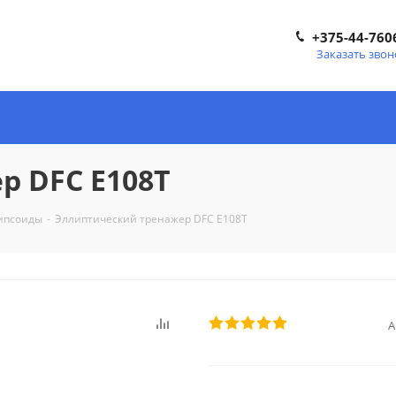
+375-44-760
Заказать звон
р DFC E108T
ипсоиды
-
Эллиптический тренажер DFC E108T
А