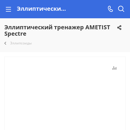
Эллиптический тренажер AMETIST Spectre купить в Минске недорого, рассрочка!
Эллиптический тренажер AMETIST
Spectre
Эллипсоиды