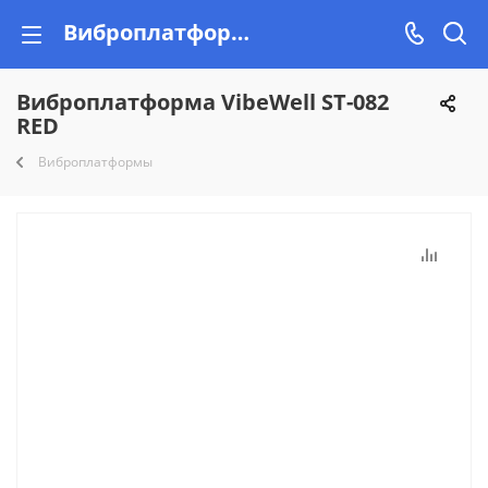
Виброплатформа VibeWell ST-082 RED купить недорого на Vishop.by, рассрочка!
Виброплатформа VibeWell ST-082
RED
Виброплатформы