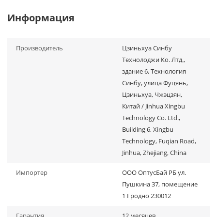
Информация
Производитель
Цзиньхуа Синбу
Технолоджи Ко. Лтд.,
здание 6, Технология
Синбу, улица Фуцянь,
Цзиньхуа, Чжэцзян,
Китай / Jinhua Xingbu
Technology Co. Ltd.,
Building 6, Xingbu
Technology, Fuqian Road,
Jinhua, Zhejiang, China
Импортер
ООО ОптусБай РБ ул.
Пушкина 37, помещение
1 Гродно 230012
Гарантия
12 месяцев