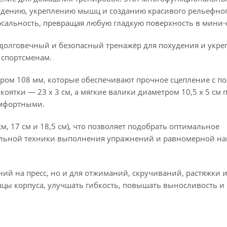
худению, укреплению мышц и созданию красивого рельефног
рсальность, превращая любую гладкую поверхность в мини-
о долговечный и безопасный тренажёр для похудения и укр
 спортсменам.
ом 108 мм, которые обеспечивают прочное сцепление с по
ятки — 23 х 3 см, а мягкие валики диаметром 10,5 х 5 см 
омфортными.
м, 17 см и 18,5 см), что позволяет подобрать оптимальное
ильной техники выполнения упражнений и равномерной на
ний на пресс, но и для отжиманий, скручиваний, растяжки 
ышцы корпуса, улучшать гибкость, повышать выносливость и