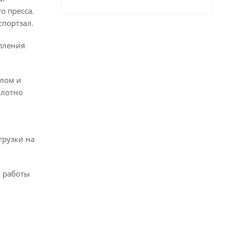
о пресса.
спортзал.
епления
лом и
плотно
грузки на
и работы