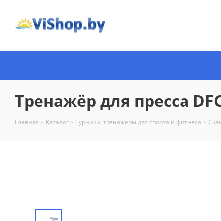
Тренажёр для пресса DF
Главная
-
Каталог
-
Турники, тренажеры для спорта и фитнеса
-
Скам