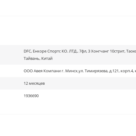
DFC, Енкоре Спортс КО. ЛТД., 7фл, 3 Хонгчанг 10стрит, Таою
Тайвань, Китай
ООО Авея Компани г. Минск,ул. Тимирязева, д.121, корп.4, 
12 месяцев
1936690