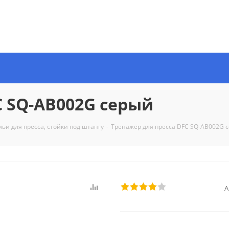
C SQ-AB002G серый
ьи для пресса, стойки под штангу
-
Тренажёр для пресса DFC SQ-AB002G 
А