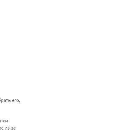
рать его,
овки
с из-за