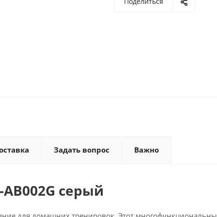
Поделиться
оставка
Задать вопрос
Важно
Q-AB002G серый
шение для домашних тренировок. Этот многофункциональн