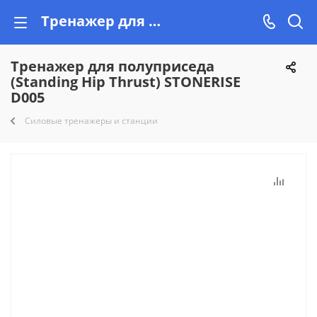
Тренажер для полуприседа (Standing Hip Thrust) STONERISE D005 купить недорого на Vishop.by, рассрочка!
Тренажер для полуприседа
(Standing Hip Thrust) STONERISE
D005
Силовые тренажеры и станции