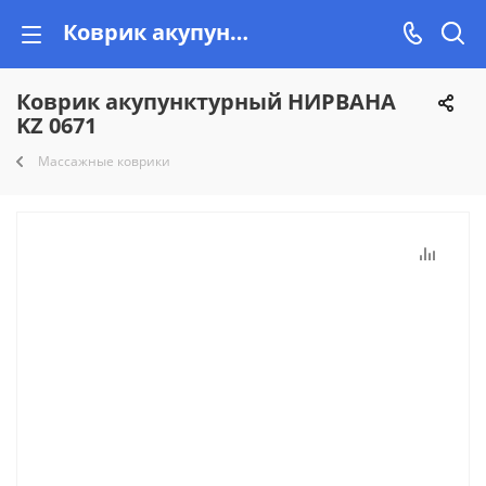
Коврик акупунктурный НИРВАНА KZ 0671 купить недорого на Vishop.by, рассрочка!
Коврик акупунктурный НИРВАНА
KZ 0671
Массажные коврики