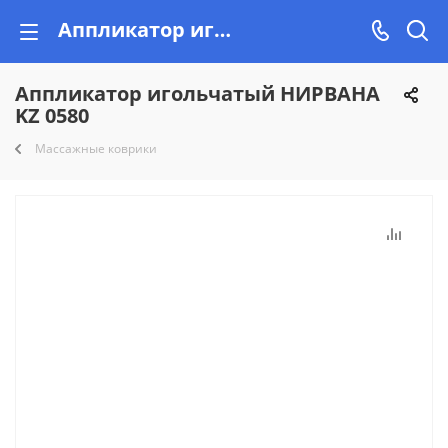
Аппликатор игольчатый НИРВАНА KZ 0580 купить недорого на Vishop.by, рассрочка!
Аппликатор игольчатый НИРВАНА
KZ 0580
Массажные коврики