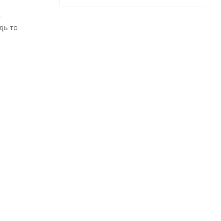
а
дь то