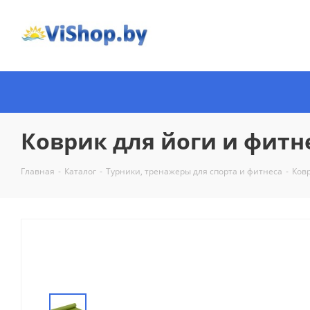
Коврик для йоги и фитне
Главная
-
Каталог
-
Турники, тренажеры для спорта и фитнеса
-
Ков