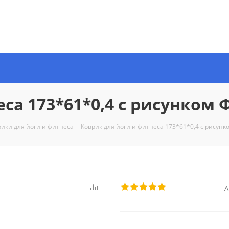
еса 173*61*0,4 с рисунком
рики для йоги и фитнеса
-
Коврик для йоги и фитнеса 173*61*0,4 с рисун
А