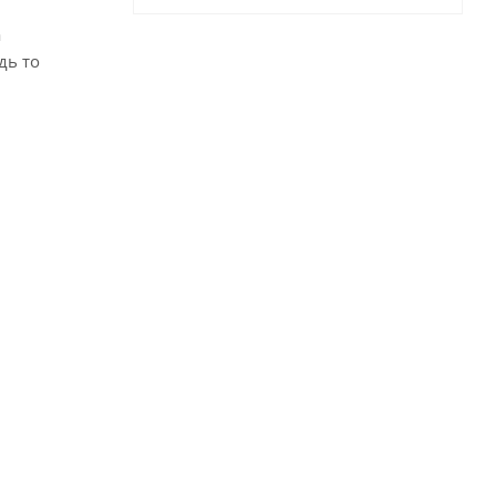
а
дь то