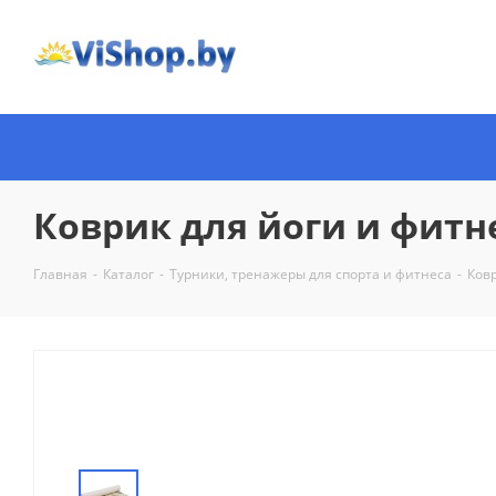
Коврик для йоги и фитн
Главная
-
Каталог
-
Турники, тренажеры для спорта и фитнеса
-
Ков