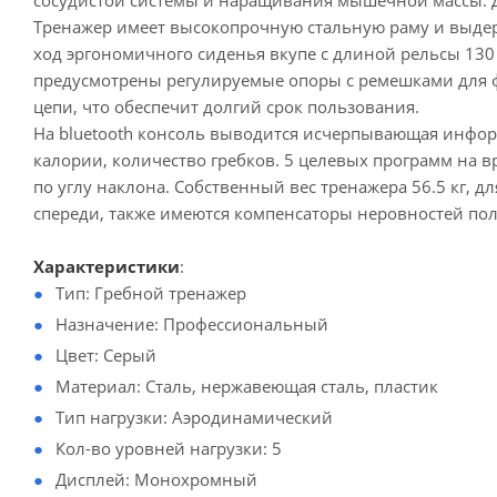
сосудистой системы и наращивания мышечной массы. Д
Тренажер имеет высокопрочную стальную раму и выдер
ход эргономичного сиденья вкупе с длиной рельсы 130 
предусмотрены регулируемые опоры с ремешками для ф
цепи, что обеспечит долгий срок пользования.
На bluetooth консоль выводится исчерпывающая инфор
калории, количество гребков. 5 целевых программ на вр
по углу наклона. Собственный вес тренажера 56.5 кг, 
спереди, также имеются компенсаторы неровностей пол
Характеристики
:
Тип: Гребной тренажер
Назначение: Профессиональный
Цвет: Серый
Материал: Сталь, нержавеющая сталь, пластик
Тип нагрузки: Аэродинамический
Кол-во уровней нагрузки: 5
Дисплей: Монохромный