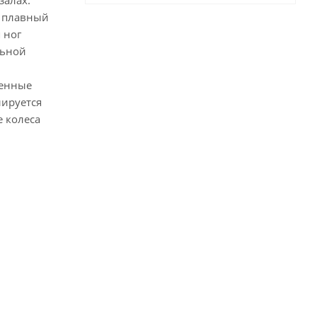
залах.
и плавный
 ног
льной
ченные
лируется
е колеса