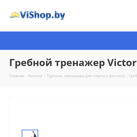
Гребной тренажер Victor
Главная
-
Каталог
-
Турники, тренажеры для спорта и фитнеса
-
Гре