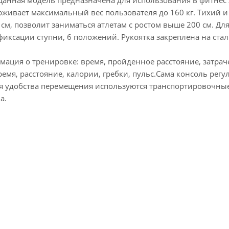
анная модель предназначена для использования в фитнес 
живает максимальный вес пользователя до 160 кг. Тихий 
см, позволит заниматься атлетам с ростом выше 200 см. Для
иксации ступни, 6 положений. Рукоятка закреплена на ста
мация о тренировке: время, пройденное расстояние, затра
емя, расстояние, калории, гребки, пульс.Сама консоль регу
для удобства перемещения используются транспортировочны
а.