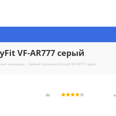
yFit VF-AR777 серый
бные тренажеры
-
Гребной тренажер VictoryFit VF-AR777 серый
А