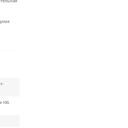
ательная
одима
т-
 100,