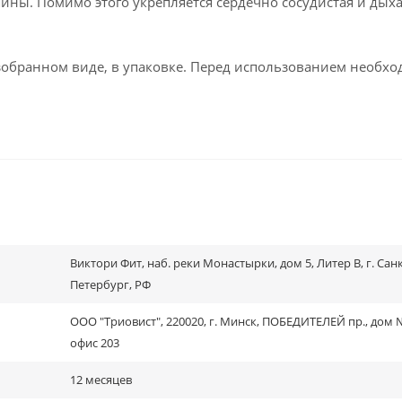
пины. Помимо этого укрепляется сердечно сосудистая и дых
азобранном виде, в упаковке. Перед использованием необх
Виктори Фит, наб. реки Монастырки, дом 5, Литер В, г. Санк
Петербург, РФ
ООО "Триовист", 220020, г. Минск, ПОБЕДИТЕЛЕЙ пр., дом №
офис 203
12 месяцев