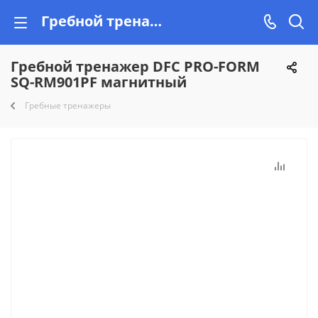
Гребной тренажер DFC PRO-FORM SQ-RM901PF магнитный купить недорого на Vishop.by, рассрочка!
Гребной тренажер DFC PRO-FORM
SQ-RM901PF магнитный
Гребные тренажеры