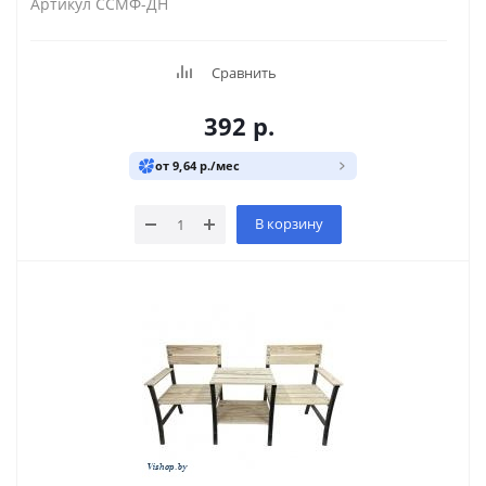
Артикул ССМФ-ДН
Сравнить
392
р.
от 9,64 р./мес
В корзину