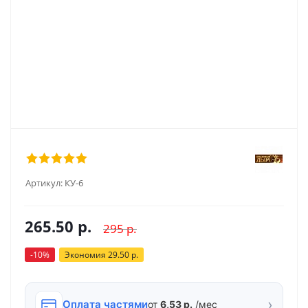
Артикул:
КУ-6
265.50
р.
295
р.
-
10
%
Экономия
29.50
р.
›
Оплата частями
от
6,53 р.
/мес