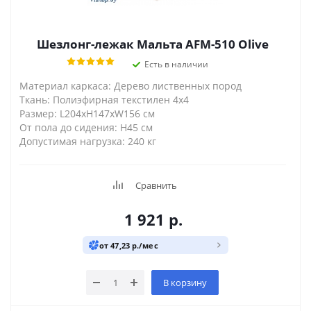
Шезлонг-лежак Мальта AFM-510 Olive
Есть в наличии
Материал каркаса: Дерево лиственных пород
Ткань: Полиэфирная текстилен 4x4
Размер: L204xH147xW156 см
От пола до сидения: H45 см
Допустимая нагрузка: 240 кг
Сравнить
1 921
р.
от 47,23 р./мес
В корзину