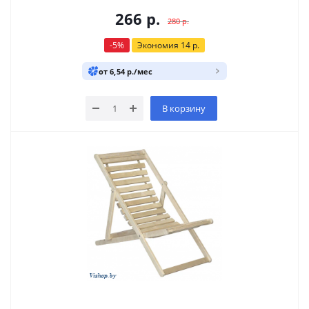
266
р.
280
р.
-
5
%
Экономия
14
р.
от 6,54 р./мес
В корзину