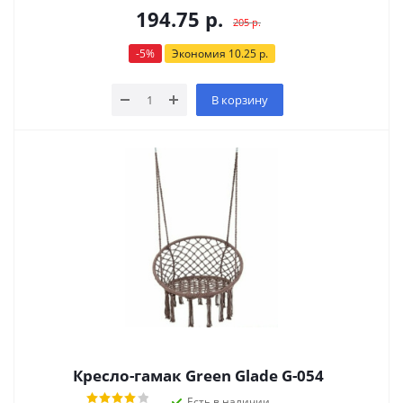
194.75
р.
205
р.
-
5
%
Экономия
10.25
р.
В корзину
Кресло-гамак Green Glade G-054
Есть в наличии