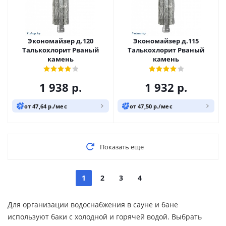
Экономайзер д.120
Экономайзер д.115
Талькохлорит Рваный
Талькохлорит Рваный
камень
камень
1 938
р.
1 932
р.
от 47,64 р./мес
от 47,50 р./мес
Показать еще
1
2
3
4
Для организации водоснабжения в сауне и бане
используют баки с холодной и горячей водой. Выбрать