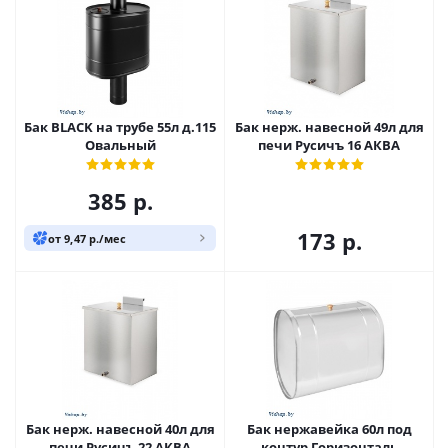
Бак BLACK на трубе 55л д.115
Бак нерж. навесной 49л для
Овальный
печи Русичъ 16 АКВА
385
р.
173
р.
от 9,47 р./мес
Бак нерж. навесной 40л для
Бак нержавейка 60л под
печи Русичъ 22 АКВА
контур Горизонталь