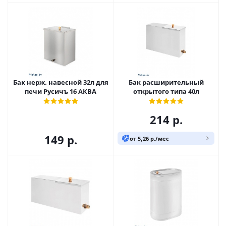
Бак нерж. навесной 32л для
Бак расширительный
печи Русичъ 16 АКВА
открытого типа 40л
214
р.
149
р.
от 5,26 р./мес