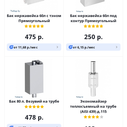
Бак нержавейка 60л с тэном
Бак нержавейка 60л под
Прямоугольный
контур Прямоугольный
475
р.
250
р.
от 11,68 р./мес
от 6,15 р./мес
Бак 80 л. Везувий на трубе
Экономайзер
теплосъемный на трубе
(AISI 439) д.115
478
р.