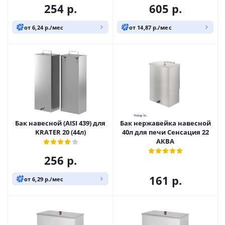
254
р.
605
р.
от 6,24 р./мес
от 14,87 р./мес
Бак навесной (AISI 439) для
Бак нержавейка навесной
KRATER 20 (44л)
40л для печи Сенсация 22
АКВА
256
р.
161
р.
от 6,29 р./мес