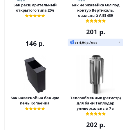
Бак расширительный
Бак нержавейка 60л под
открытого типа 20л
контур Вертикаль,
овальный AISI 439
201
р.
146
р.
от 4,94 р./мес
Бак навесной на банную
Теплообменник (регистр)
печь Копеечка
для бани Теплодар
универсальный 7 л
202
р.