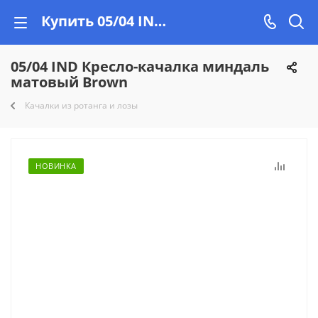
Купить 05/04 IND Кресло-качалка миндаль матовый Brown в Минске, рассрочка на Vishop.by
05/04 IND Кресло-качалка миндаль
матовый Brown
Качалки из ротанга и лозы
НОВИНКА