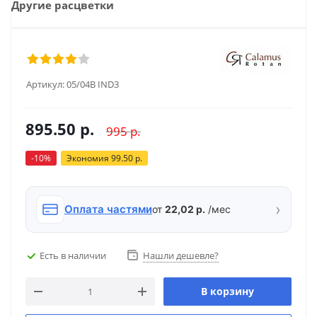
Другие расцветки
Артикул:
05/04В IND3
895.50
р.
995
р.
-
10
%
Экономия
99.50
р.
›
Оплата частями
от
22,02 р.
/мес
Есть в наличии
Нашли дешевле?
В корзину