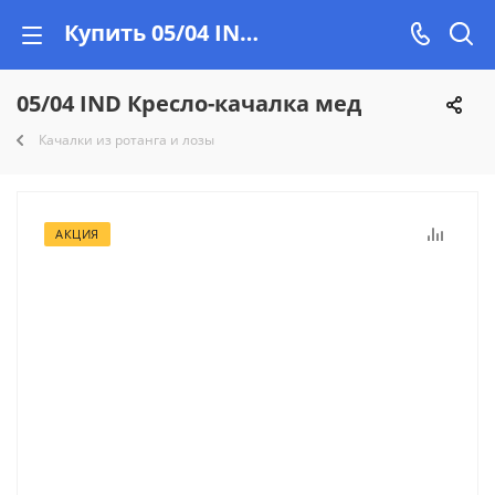
Купить 05/04 IND Кресло-качалка мед в Минске, рассрочка на Vishop.by
05/04 IND Кресло-качалка мед
Качалки из ротанга и лозы
AКЦИЯ