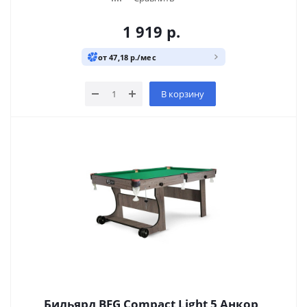
1 919
р.
от 47,18 р./мес
В корзину
Бильярд BFG Compact Light 5 Анкор