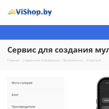
Сервис для создания му
Главная
-
Справочная информация
-
Возможности
-
Аспро.Link
Фото-галерея
Блог
Производители