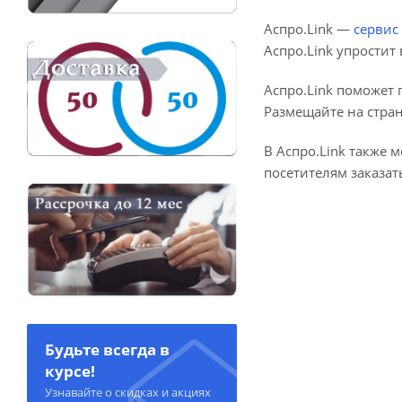
Аспро.Link —
сервис
Аспро.Link упростит
Аспро.Link поможет
Размещайте на стран
В Аспро.Link также
посетителям заказа
Будьте всегда в
курсе!
Узнавайте о скидках и акциях