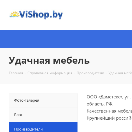
Удачная мебель
Главная
-
Справочная информация
-
Производители
-
Удачная меб
ООО «Даметекс», ул. 
Фото-галерея
область, РФ.
Качественная мебел
Блог
Крупнейший россий
Производители