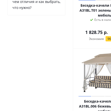
чем отличия и как выбрать,
Беседка-качели
что нужно?
A31BL.T01 зелен
мебел
Есть в нал
1 828.75
р.
Экономия
96
Беседка-качел
A31BL.006 бежев