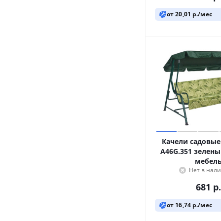
от 20,01 р./мес
Качели садовые
A46G.351 зелены
мебел
Нет в нал
681
р.
от 16,74 р./мес