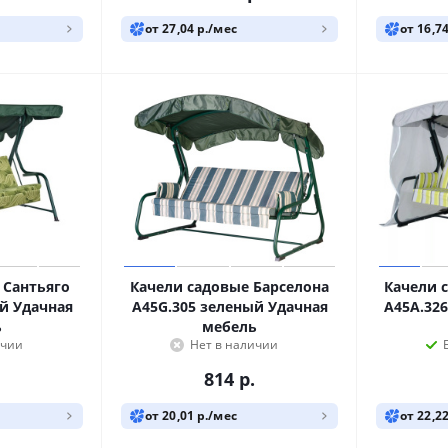
от 27,04 р./мес
от 16,7
 Сантьяго
Качели садовые Барселона
Качели 
й Удачная
A45G.305 зеленый Удачная
A45А.32
ь
мебель
ичии
Нет в наличии
814
р.
от 20,01 р./мес
от 22,2