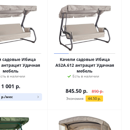
и садовые Ибица
Качели садовые Ибица
2 антрацит Удачная
A52A.612 антрацит Удачная
мебель
мебель
Есть в наличии
Есть в наличии
1 001
р.
845.50
р.
890
р.
1 р./мес
Экономия
44.50
р.