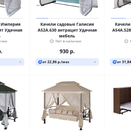
е Империя
Качели садовые Галисия
Качели
ит Удачная
A52A.630 антрацит Удачная
A54A.52
ь
мебель
ичии
Нет в наличии
.
930
р.
от 22,86 р./мес
от 31,8