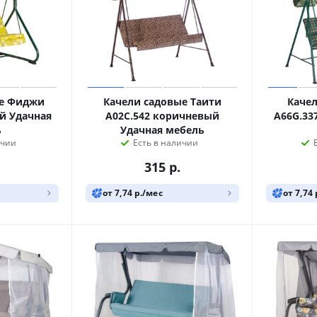
ые Фиджи
Качели садовые Таити
Качел
й Удачная
A02C.542 коричневый
A66G.33
ь
Удачная мебель
ичии
Есть в наличии
315
р.
от 7,74 р./мес
от 7,74