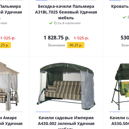
 Пальмира
Беседка-качели Пальмира
Кровать
ый Удачная
A31BL.T025 бежевый Удачная
ь
мебель
ичии
Есть в наличии
1 828.75
р.
530
1 925
р.
1 925
р.
.25
р.
Экономия
96.25
р.
Эко
и Амаре
Качели садовые Империя
Качели с
ый Удачная
A43G.002 зеленый Удачная
A53G.50