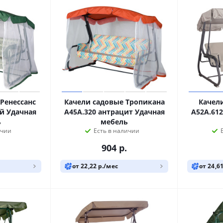
Ренессанс
Качели садовые Тропикана
Качел
й Удачная
A45А.320 антрацит Удачная
A52A.61
ь
мебель
ичии
Есть в наличии
904
р.
от 22,22 р./мес
от 24,6