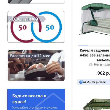
Качели садовые 
A45G.569 зелены
мебел
Нет в нал
962
р.
от 23,65 р./мес
Будьте всегда в
курсе!
Узнавайте о скидках и акциях