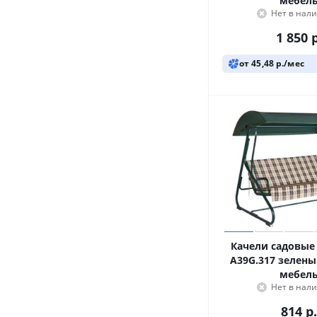
мебел
Нет в нал
1 850
р
от 45,48 р./мес
Качели садовые
A39G.317 зелены
мебел
Нет в нал
814
р.