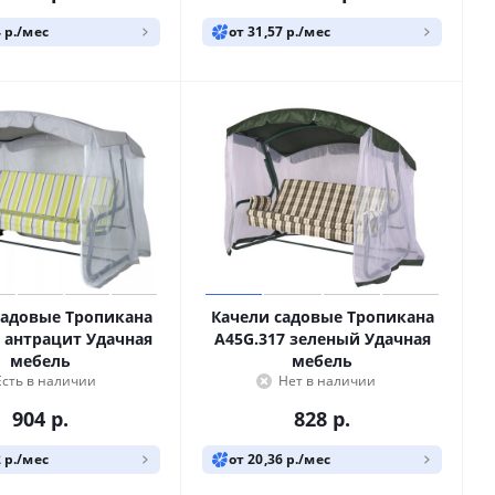
4 р./мес
от 31,57 р./мес
садовые Тропикана
Качели садовые Тропикана
6 антрацит Удачная
A45G.317 зеленый Удачная
мебель
мебель
Есть в наличии
Нет в наличии
904
р.
828
р.
2 р./мес
от 20,36 р./мес