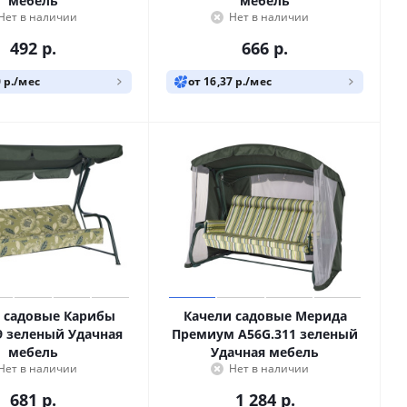
мебель
мебель
Нет в наличии
Нет в наличии
492
р.
666
р.
0 р./мес
от 16,37 р./мес
 садовые Карибы
Качели садовые Мерида
9 зеленый Удачная
Премиум A56G.311 зеленый
мебель
Удачная мебель
Нет в наличии
Нет в наличии
681
р.
1 284
р.