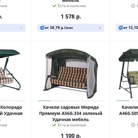
ь
мебель
ичии
Есть в наличии
.
1 578
р.
от 38,79 р./мес
от 12,1
 Колорадо
Качели садовые Мерида
Качели
й Удачная
Премиум A56G.334 зеленый
A46G.50
ь
Удачная мебель
ичии
Есть в наличии
1 100
р.