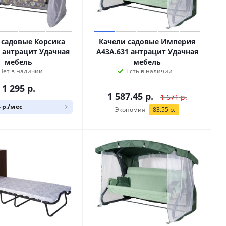
 садовые Корсика
Качели садовые Империя
8 антрацит Удачная
A43A.631 антрацит Удачная
мебель
мебель
Нет в наличии
Есть в наличии
1 295
р.
1 587.45
р.
1 671
р.
4 р./мес
Экономия
83.55
р.