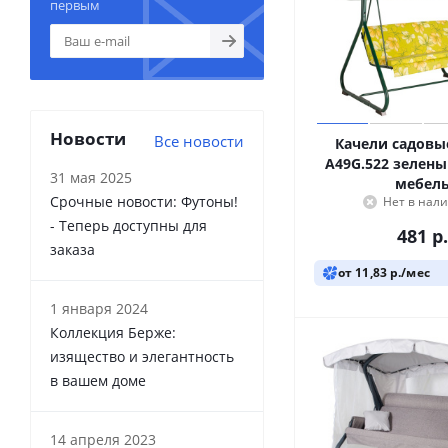
первым
Новости
Все новости
Качели садов
A49G.522 зелены
31 мая 2025
мебел
Срочные новости: Футоны!
Нет в нал
- Теперь доступны для
481
р.
заказа
от 11,83 р./мес
1 января 2024
Коллекция Берже:
изящество и элегантность
в вашем доме
14 апреля 2023