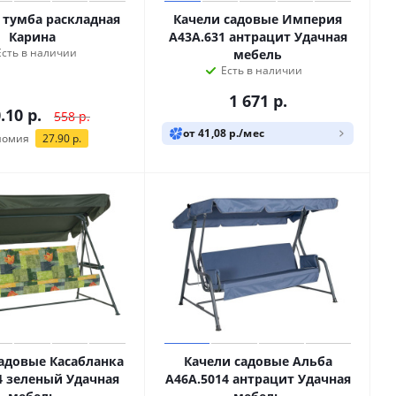
 тумба раскладная
Качели садовые Империя
Карина
A43A.631 антрацит Удачная
Есть в наличии
мебель
Есть в наличии
1 671
р.
.10
р.
558
р.
от 41,08 р./мес
номия
27.90
р.
адовые Касабланка
Качели садовые Альба
4 зеленый Удачная
A46A.5014 антрацит Удачная