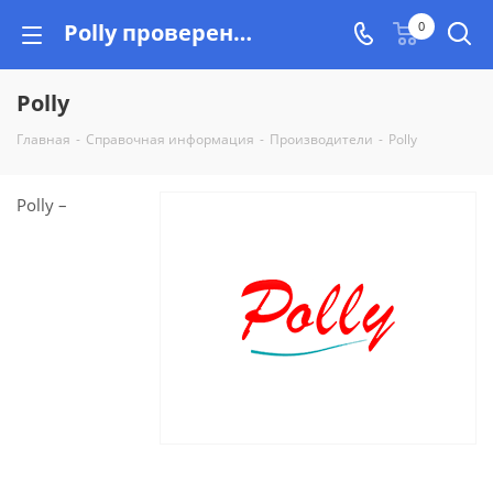
Polly проверенный производитель, качество гарантировано!
0
Polly
Главная
-
Справочная информация
-
Производители
-
Polly
Polly –