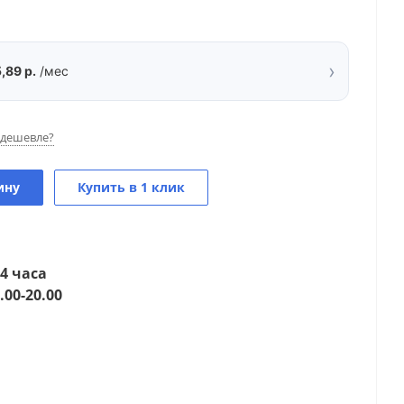
›
,89 р.
/мес
дешевле?
ину
Купить в 1 клик
4 часа
.00-20.00