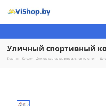
Уличный спортивный ко
Главная
-
Каталог
-
Детские комплексы игровые, горки, качели
-
Дет