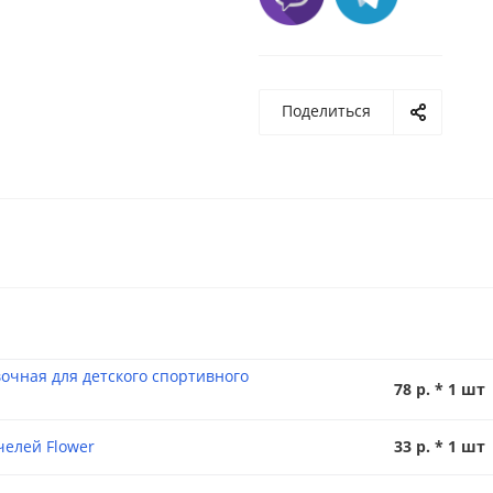
Поделиться
очная для детского спортивного
78 р. * 1 шт
челей Flower
33 р. * 1 шт