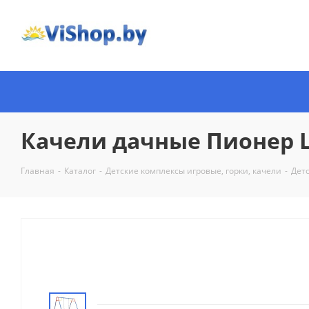
Качели дачные Пионер 
Главная
-
Каталог
-
Детские комплексы игровые, горки, качели
-
Дет