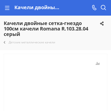
Качели двойные сетка-гнездо 100см качели Romana R.103.28.04 серый купить недорого на Vishop!
Качели двойные сетка-гнездо
100см качели Romana R.103.28.04
серый
Детские металлические качели