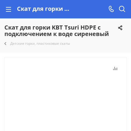
Скат для горки KBT Tsuri HDPE с подключением к воде сиреневый купить недорого на Vishop!
Скат для горки KBT Tsuri HDPE с
подключением к воде сиреневый
Детские горки, пластиковые скаты