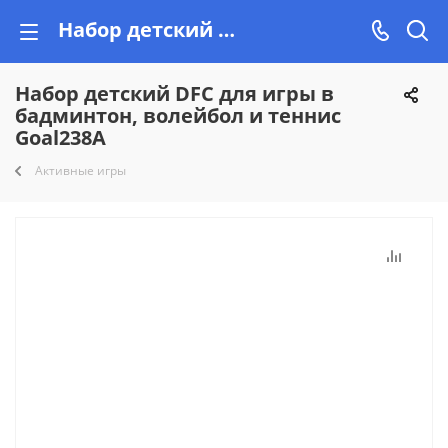
Набор детский DFC для игры в бадминтон, волейбол и теннис Goal238A купить недорого на Vishop!
Набор детский DFC для игры в
бадминтон, волейбол и теннис
Goal238A
Активные игры