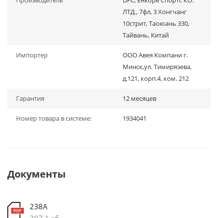
Производитель
DFC, Енкоре Спортс КО.
ЛТД., 7фл, 3 Хонгчанг
10стрит, Таоюань 330,
Тайвань, Китай
Импортер
ООО Авея Компани г.
Минск,ул. Тимирязева,
д.121, корп.4, ком. 212
Гарантия
12 месяцев
Номер товара в системе:
1934041
Документы
238A