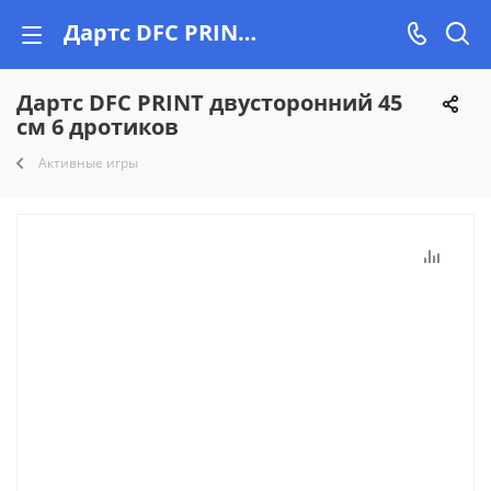
Дартс DFC PRINT двусторонний 45 см 6 дротиков купить недорого на Vishop!
Дартс DFC PRINT двусторонний 45
см 6 дротиков
Активные игры