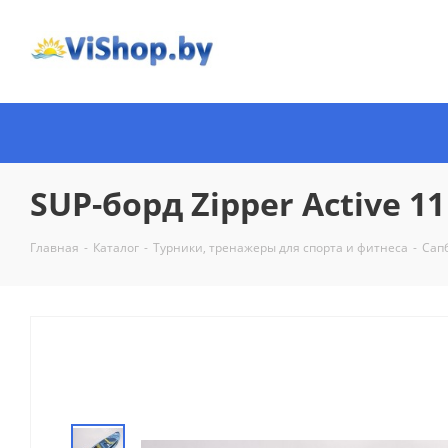
SUP-борд Zipper Active 11
Главная
-
Каталог
-
Турники, тренажеры для спорта и фитнеса
-
Сап