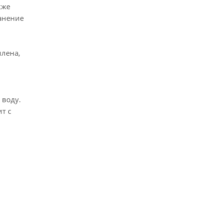
кже
ранение
илена,
 воду.
т с