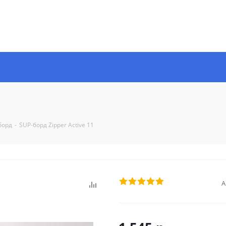
борд
-
SUP-борд Zipper Active 11
А