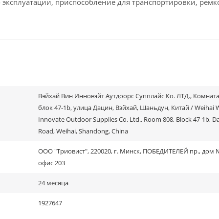
о эксплуатации, приспособление для транспортировки, ремк
Вэйхай Вин Инновэйт Аутдоорс Супплайс Ко. ЛТД., Комната
блок 47-1b, улица Дацин, Вэйхай, Шаньдун, Китай / Weihai 
Innovate Outdoor Supplies Co. Ltd., Room 808, Block 47-1b, D
Road, Weihai, Shandong, China
ООО "Триовист", 220020, г. Минск, ПОБЕДИТЕЛЕЙ пр., дом №
офис 203
24 месяца
1927647