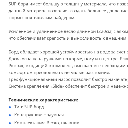
SUP-борд имеет большую толщину материала, что позво
данный материал позволяет создать большее давление в
формы под тяжелым райдером.
Усиленное и удлинённое весло длинной (220см) с алю
что обеспечивает крепость и выносливость к внешним
Борд обладает хорошей устойчивостью на воде за сче
Доска оснащена ручками на корме, носу и в центре. Бла
Рюкзак, входящий в комплект, вмещает все необходимое
комфортом преодолевать не малые расстояния.
Трех функциональный насос позволит быстро накачать, 
Система крепления «Slide» обеспечит быстрое и надежн
Технические характеристики:
Тип: SUP-борд
Конструкция: Надувная
Комплектация: Весло, плавник