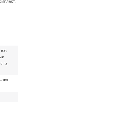
омплект,
 808,
Win
aqing
 100,