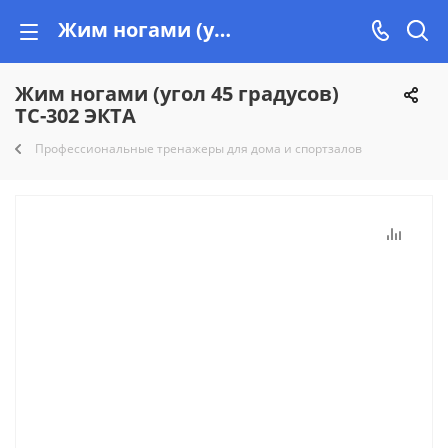
Жим ногами (угол 45 градусов) ТС-302 ЭКТА купить недорого на Vishop.by, рассрочка!
Жим ногами (угол 45 градусов)
ТС-302 ЭКТА
Профессиональные тренажеры для дома и спортзалов