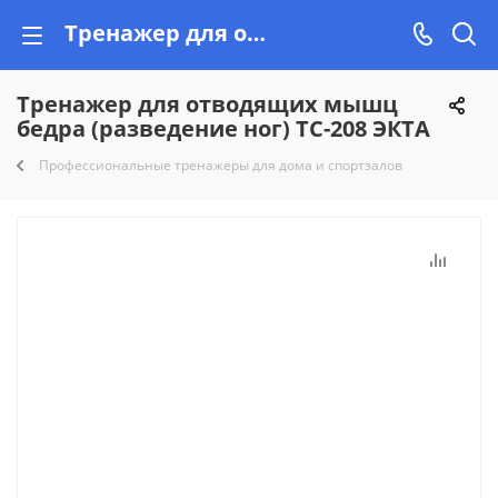
Тренажер для отводящих мышц бедра (разведение ног) ТС-208 ЭКТА купить недорого на Vishop.by, рассрочка!
Тренажер для отводящих мышц
бедра (разведение ног) ТС-208 ЭКТА
Профессиональные тренажеры для дома и спортзалов