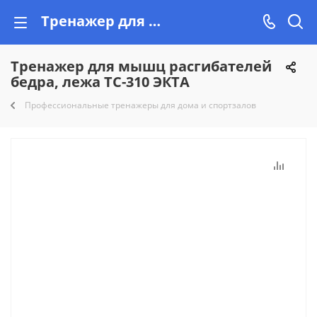
Тренажер для мышц расгибателей бедра, лежа ТС-310 ЭКТА купить недорого на Vishop.by, рассрочка!
Тренажер для мышц расгибателей
бедра, лежа ТС-310 ЭКТА
Профессиональные тренажеры для дома и спортзалов