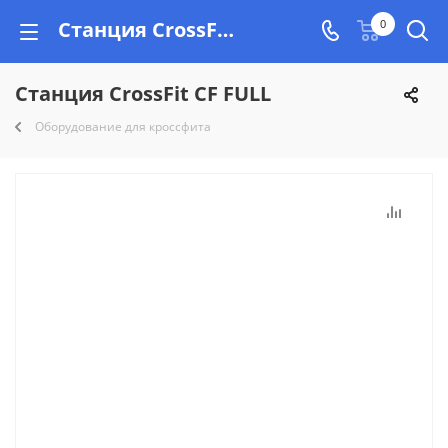
Станция CrossFit CF FULL купить недорого на Vishop.by, рассрочка!
0
Станция CrossFit CF FULL
Оборудование для кроссфита