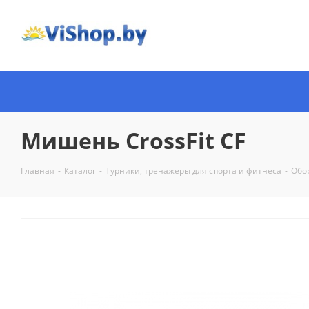
Мишень CrossFit CF
Главная
-
Каталог
-
Турники, тренажеры для спорта и фитнеса
-
Обо