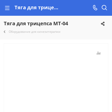
Тяга для трицепса МТ-04 купить недорого на Vishop.by, рассрочка!
Тяга для трицепса МТ-04
Оборудование для кинезитерапии