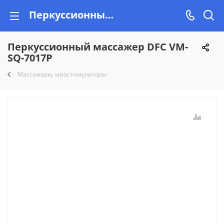
Перкуссионный массажер DFC VM-SQ-7017P купить недорого на Vishop.by, рассрочка!
Перкуссионный массажер DFC VM-
SQ-7017P
Массажеры, миостимуляторы