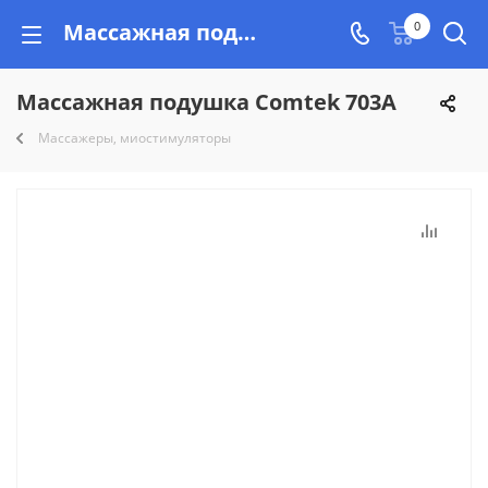
Массажная подушка Comtek 703A купить недорого на Vishop.by, рассрочка!
0
Массажная подушка Comtek 703A
Массажеры, миостимуляторы