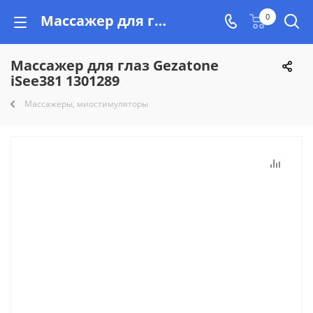
Массажер для глаз Gezatone iSee381 1301289 купить недорого на Vishop.by, рассрочка!
0
Массажер для глаз Gezatone
iSee381 1301289
Массажеры, миостимуляторы