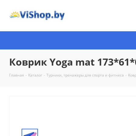
Коврик Yoga mat 173*61*0
Главная
-
Каталог
-
Турники, тренажеры для спорта и фитнеса
-
Ков