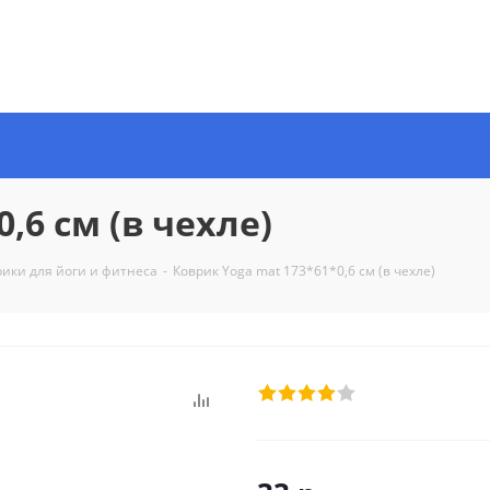
,6 см (в чехле)
рики для йоги и фитнеса
-
Коврик Yoga mat 173*61*0,6 см (в чехле)