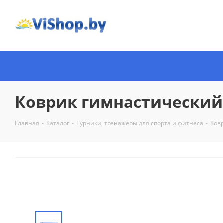
Коврик гимнастический 
Главная
-
Каталог
-
Турники, тренажеры для спорта и фитнеса
-
Ков