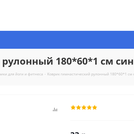
рулонный 180*60*1 см си
рики для йоги и фитнеса
-
Коврик гимнастический рулонный 180*60*1 см