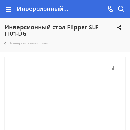
Инверсионный стол Flipper SLF IT01-DG купить недорого на Vishop.by, рассрочка!
Инверсионный стол Flipper SLF
IT01-DG
Инверсионные столы