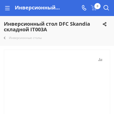
Инверсионный стол DFC Skandia складной IT003A купить недорого на Vishop.by, рассрочка!
0
Инверсионный стол DFC Skandia
складной IT003A
Инверсионные столы