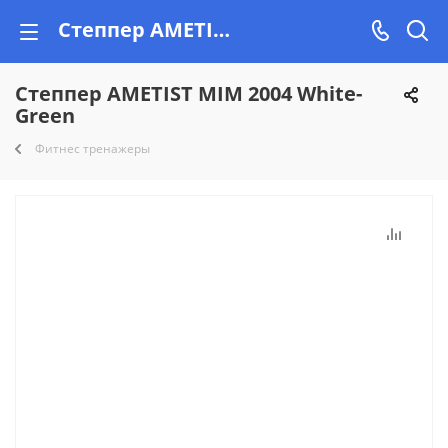
Степпер AMETIST MIM 2004 White-Green купить недорого на Vishop.by, рассрочка!
Степпер AMETIST MIM 2004 White-
Green
Фитнес тренажеры