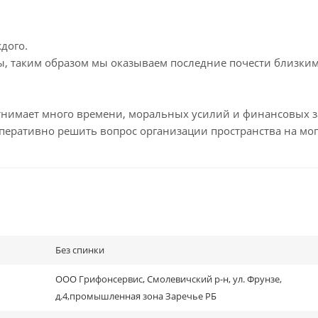
дого.
ы, таким образом мы оказываем последние почести близким
тнимает много времени, моральных усилий и финансовых з
перативно решить вопрос организации пространства на мог
Без спинки
ООО Грифонсервис, Смолевичский р-н, ул. Фрунзе,
д.4,промышленная зона Заречье РБ