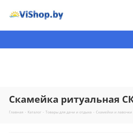
Скамейка ритуальная С
Главная
-
Каталог
-
Товары для дачи и отдыха
-
Скамейки и лавочки