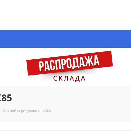
К85
-
Скамейка ритуальная СК85