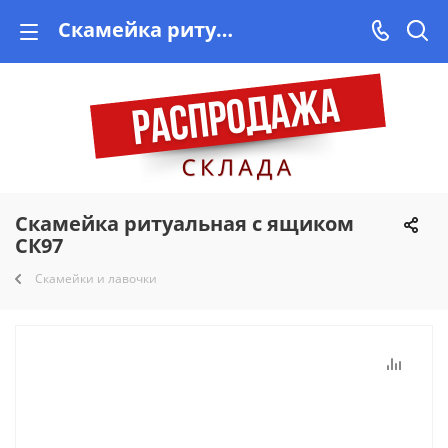
Скамейка ритуальная с ящиком СК97 купить недорого на Vishop.by, рассрочка!
Скамейка ритуальная с ящиком
СК97
Скамейки и лавочки