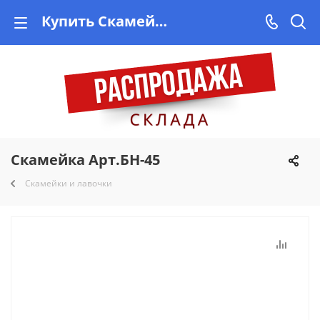
Купить Скамейка Арт.БН-45 недорого на Vishop.by, рассрочка, быстрая доставка!
Скамейка Арт.БН-45
Скамейки и лавочки