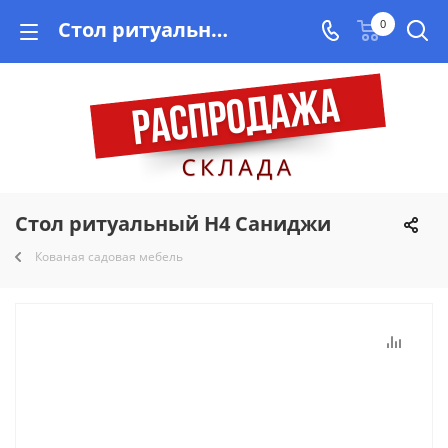
Стол ритуальный Н4 Саниджи купить недорого на Vishop.by, рассрочка!
0
Стол ритуальный Н4 Саниджи
Кованая садовая мебель