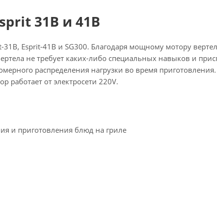
prit 31B и 41B
prit-31B, Esprit-41B и SG300. Благодаря мощному мотору вер
ертела не требует каких-либо специальных навыков и при
омерного распределения нагрузки во время приготовления.
р работает от электросети 220V.
ния и приготовления блюд на гриле