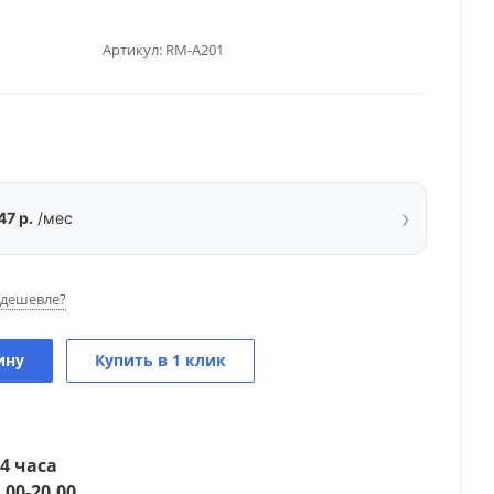
Артикул:
RM-A201
›
47 р.
/мес
дешевле?
ину
Купить в 1 клик
4 часа
.00-20.00