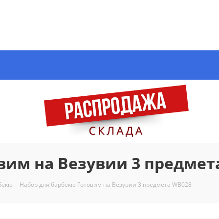
вим на Везувии 3 предмет
бекю
-
Набор для барбекю Готовим на Везувии 3 предмета WB028