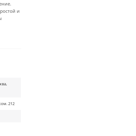
ение.
ростой и
ы
ква,
ком. 212